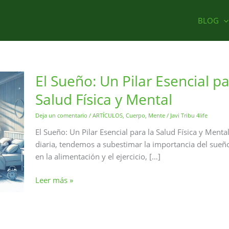
BLOG
El Sueño: Un Pilar Esencial pa
Salud Física y Mental
Deja un comentario
/
ARTÍCULOS
,
Cuerpo
,
Mente
/
Javi Tribu 4life
El Sueño: Un Pilar Esencial para la Salud Física y Menta
diaria, tendemos a subestimar la importancia del sue
en la alimentación y el ejercicio, […]
El
Leer más »
Sueño:
Un
Pilar
Esencial